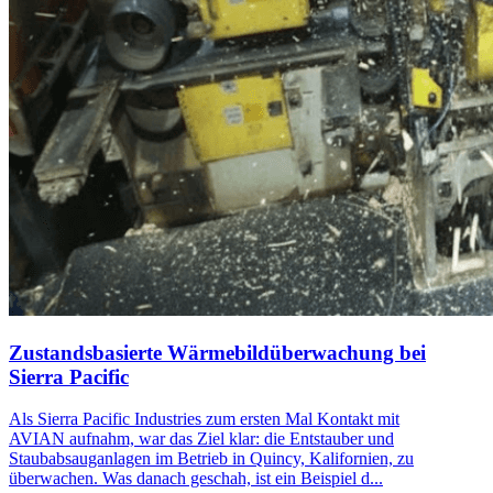
Zustandsbasierte Wärmebildüberwachung bei
Sierra Pacific
Als Sierra Pacific Industries zum ersten Mal Kontakt mit
AVIAN aufnahm, war das Ziel klar: die Entstauber und
Staubabsauganlagen im Betrieb in Quincy, Kalifornien, zu
überwachen. Was danach geschah, ist ein Beispiel d...