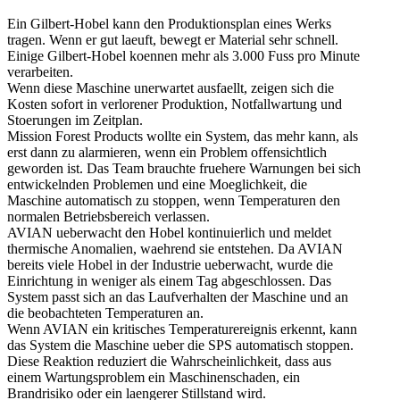
Ein Gilbert-Hobel kann den Produktionsplan eines Werks
tragen. Wenn er gut laeuft, bewegt er Material sehr schnell.
Einige Gilbert-Hobel koennen mehr als 3.000 Fuss pro Minute
verarbeiten.
Wenn diese Maschine unerwartet ausfaellt, zeigen sich die
Kosten sofort in verlorener Produktion, Notfallwartung und
Stoerungen im Zeitplan.
Mission Forest Products wollte ein System, das mehr kann, als
erst dann zu alarmieren, wenn ein Problem offensichtlich
geworden ist. Das Team brauchte fruehere Warnungen bei sich
entwickelnden Problemen und eine Moeglichkeit, die
Maschine automatisch zu stoppen, wenn Temperaturen den
normalen Betriebsbereich verlassen.
AVIAN ueberwacht den Hobel kontinuierlich und meldet
thermische Anomalien, waehrend sie entstehen. Da AVIAN
bereits viele Hobel in der Industrie ueberwacht, wurde die
Einrichtung in weniger als einem Tag abgeschlossen. Das
System passt sich an das Laufverhalten der Maschine und an
die beobachteten Temperaturen an.
Wenn AVIAN ein kritisches Temperaturereignis erkennt, kann
das System die Maschine ueber die SPS automatisch stoppen.
Diese Reaktion reduziert die Wahrscheinlichkeit, dass aus
einem Wartungsproblem ein Maschinenschaden, ein
Brandrisiko oder ein laengerer Stillstand wird.