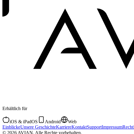
Erhältlich für
iOS & iPadOS
Android
Web
Einblicke
Unsere Geschichte
Karriere
Kontakt
Support
Impressum
Recht
© 2026 AVIAN. Alle Rechte vorbehalten.