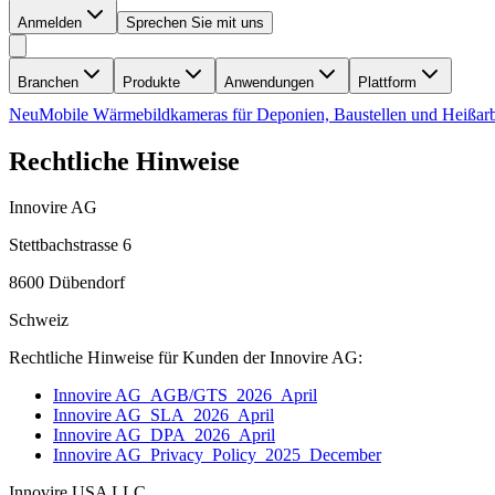
Anmelden
Sprechen Sie mit uns
Branchen
Produkte
Anwendungen
Plattform
Neu
Mobile Wärmebildkameras für Deponien, Baustellen und Heißarb
Rechtliche Hinweise
Innovire AG
Stettbachstrasse 6
8600 Dübendorf
Schweiz
Rechtliche Hinweise für Kunden der Innovire AG:
Innovire AG_AGB/GTS_2026_April
Innovire AG_SLA_2026_April
Innovire AG_DPA_2026_April
Innovire AG_Privacy_Policy_2025_December
Innovire USA LLC