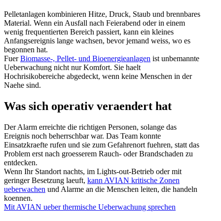
Pelletanlagen kombinieren Hitze, Druck, Staub und brennbares
Material. Wenn ein Ausfall nach Feierabend oder in einem
wenig frequentierten Bereich passiert, kann ein kleines
Anfangsereignis lange wachsen, bevor jemand weiss, wo es
begonnen hat.
Fuer
Biomasse-, Pellet- und Bioenergieanlagen
ist unbemannte
Ueberwachung nicht nur Komfort. Sie haelt
Hochrisikobereiche abgedeckt, wenn keine Menschen in der
Naehe sind.
Was sich operativ veraendert hat
Der Alarm erreichte die richtigen Personen, solange das
Ereignis noch beherrschbar war. Das Team konnte
Einsatzkraefte rufen und sie zum Gefahrenort fuehren, statt das
Problem erst nach groesserem Rauch- oder Brandschaden zu
entdecken.
Wenn Ihr Standort nachts, im Lights-out-Betrieb oder mit
geringer Besetzung laeuft,
kann AVIAN kritische Zonen
ueberwachen
und Alarme an die Menschen leiten, die handeln
koennen.
Mit AVIAN ueber thermische Ueberwachung sprechen