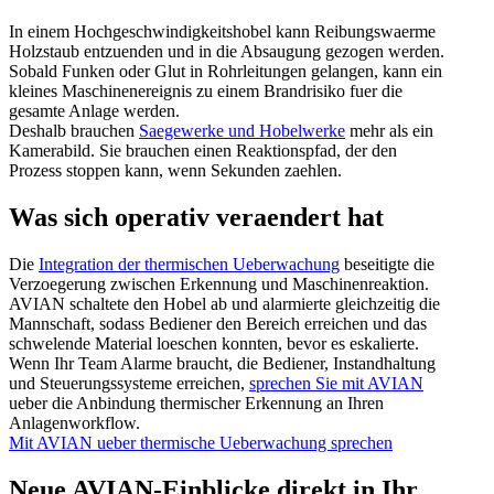
In einem Hochgeschwindigkeitshobel kann Reibungswaerme
Holzstaub entzuenden und in die Absaugung gezogen werden.
Sobald Funken oder Glut in Rohrleitungen gelangen, kann ein
kleines Maschinenereignis zu einem Brandrisiko fuer die
gesamte Anlage werden.
Deshalb brauchen
Saegewerke und Hobelwerke
mehr als ein
Kamerabild. Sie brauchen einen Reaktionspfad, der den
Prozess stoppen kann, wenn Sekunden zaehlen.
Was sich operativ veraendert hat
Die
Integration der thermischen Ueberwachung
beseitigte die
Verzoegerung zwischen Erkennung und Maschinenreaktion.
AVIAN schaltete den Hobel ab und alarmierte gleichzeitig die
Mannschaft, sodass Bediener den Bereich erreichen und das
schwelende Material loeschen konnten, bevor es eskalierte.
Wenn Ihr Team Alarme braucht, die Bediener, Instandhaltung
und Steuerungssysteme erreichen,
sprechen Sie mit AVIAN
ueber die Anbindung thermischer Erkennung an Ihren
Anlagenworkflow.
Mit AVIAN ueber thermische Ueberwachung sprechen
Neue AVIAN-Einblicke direkt in Ihr