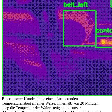
Einer unserer Kunden hatte einen alarmierenden
Temperaturanstieg an einer Walze. Innerhalb von 20 Minuten
stieg die Temperatur der Walze stetig an, bis unser