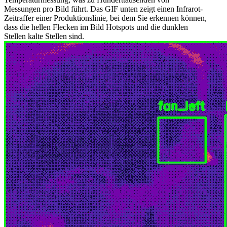
Messungen pro Bild führt. Das GIF unten zeigt einen Infrarot-
Zeitraffer einer Produktionslinie, bei dem Sie erkennen können,
dass die hellen Flecken im Bild Hotspots und die dunklen
Stellen kalte Stellen sind.